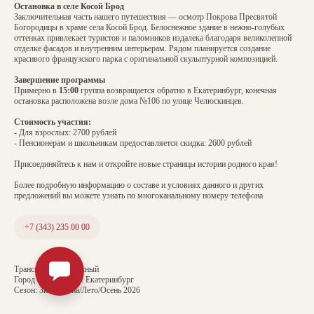
Остановка в селе Косой Брод
Заключительная часть нашего путешествия — осмотр Покрова Пресвятой
Богородицы в храме села Косой Брод. Белоснежное здание в нежно-голубых
оттенках привлекает туристов и паломников издалека благодаря великолепной
отделке фасадов и внутренним интерьерам. Рядом планируется создание
красивого французского парка с оригинальной скульптурной композицией.
Завершение программы
Примерно в
15:00
группа возвращается обратно в Екатеринбург, конечная
остановка расположена возле дома №106 по улице Челюскинцев.
Стоимость участия:
- Для взрослых: 2700 рублей
- Пенсионерам и школьникам предоставляется скидка: 2600 рублей
Присоединяйтесь к нам и откройте новые страницы истории родного края!
Более подробную информацию о составе и условиях данного и других
предложений вы можете узнать по многоканальному номеру телефона
+7 (343) 235 00 00
Транспорт: Автобусный
Город отправления: Екатеринбург
Сезон: Зима/Весна/Лето/Осень 2026