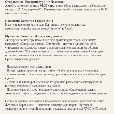
Отправление: Екатеринбург ⟶ Полевской
Автобус выезжает ровно в
08:30 утра
, пункт сбора расположен на Вокзальной
улице, д. 22 ("под варежкой"). Рекомендуем подойти заранее, примерно за 10-15
минут до отправки.
Посещение Обелиска Европа-Азия
Наш путь проходит мимо села Курганово, где установлен знак,
символизирующий границу между Европой и Азией.
Музейный Комплекс «Северская Домна»
Экскурсия по шедевру промышленной архитектуры Урала-музейному
комплексу «Северская домна». Сам музей – это три в одном: Вас ждет
уникальная возможность увидеть единственный сохранившийся образец
доменной печи XIX века на Урале. Этот памятник промышленной культуры
позволит познакомиться с особенностями металлургии прошлого столетия.
Среди интересных деталей:
- Панорама сверху всей экспозиции.
- Внутри здания представлен арт-объект «Рабочие рукавицы» художницы
Татьяны Коротких. Согласно примете, прикоснувшись к ним, вы обретёте удачу
в делах.
- Спуск на нижний уровень позволяет детально рассмотреть конструкцию и
интерьер старинного заводского комплекса.
- Дополнительно в музее представлена постоянно обновляемая галерея
живописи и графики, где демонстрируются произведения современных авторов.
Особое внимание заслуживает тематическое выставочное пространство «Путь
Железных Караванов» — выставка посвящена роли реки Чусовая в
транспортировке готовой продукции уральских предприятий XVIII-XIX веков.