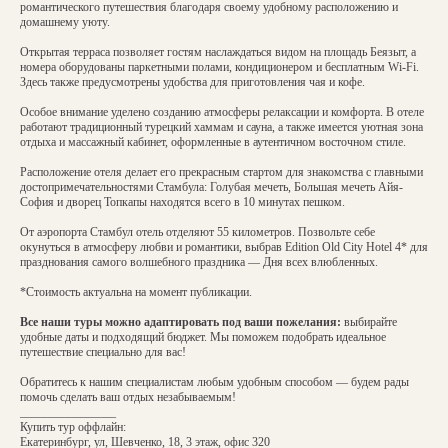
романтического путешествия благодаря своему удобному расположению и
домашнему уюту.
Открытая терраса позволяет гостям наслаждаться видом на площадь Беязыт, а
номера оборудованы паркетными полами, кондиционером и бесплатным Wi-Fi.
Здесь также предусмотрены удобства для приготовления чая и кофе.
Особое внимание уделено созданию атмосферы релаксации и комфорта. В отеле
работают традиционный турецкий хаммам и сауна, а также имеется уютная зона
отдыха и массажный кабинет, оформленные в аутентичном восточном стиле.
Расположение отеля делает его прекрасным стартом для знакомства с главными
достопримечательностями Стамбула: Голубая мечеть, Большая мечеть Айя-
София и дворец Топкапы находятся всего в 10 минутах пешком.
От аэропорта Стамбул отель отделяют 55 километров. Позвольте себе
окунуться в атмосферу любви и романтики, выбрав Edition Old City Hotel 4* для
празднования самого волшебного праздника — Дня всех влюбленных.
*Стоимость актуальна на момент публикации.
Все наши туры можно адаптировать под ваши пожелания:
выбирайте
удобные даты и подходящий бюджет. Мы поможем подобрать идеальное
путешествие специально для вас!
Обратитесь к нашим специалистам любым удобным способом — будем рады
помочь сделать ваш отдых незабываемым!
________________
Купить тур оффлайн:
Екатеринбург, ул, Шевченко, 18, 3 этаж, офис 320