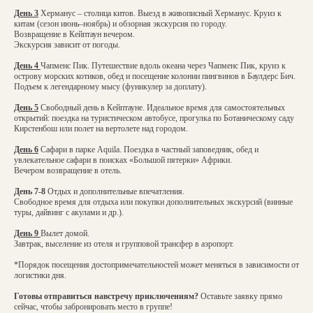
День 3
Херманус – столица китов. Выезд в живописный Херманус. Круиз к
китам (сезон июнь–ноябрь) и обзорная экскурсия по городу.
Возвращение в Кейптаун вечером.
Экскурсия зависит от погоды.
День 4
Чапменс Пик. Путешествие вдоль океана через Чапменс Пик, круиз к
острову морских котиков, обед и посещение колонии пингвинов в Баулдерс Бич.
Подъем к легендарному мысу (фуникулер за доплату).
День 5
Свободный день в Кейптауне. Идеальное время для самостоятельных
открытий: поездка на туристическом автобусе, прогулка по Ботаническому саду
Кирстенбош или полет на вертолете над городом.
День 6
Сафари в парке Aquila. Поездка в частный заповедник, обед и
увлекательное сафари в поисках «Большой пятерки» Африки.
Вечером возвращение в отель.
День 7-8
Отдых и дополнительные впечатления.
Свободное время для отдыха или покупки дополнительных экскурсий (винные
туры, дайвинг с акулами и др.).
День 9
Вылет домой.
Завтрак, выселение из отеля и групповой трансфер в аэропорт.
*Порядок посещения достопримечательностей может меняться в зависимости от
логистики дня.
Готовы отправиться навстречу приключениям?
Оставьте заявку прямо
сейчас, чтобы забронировать место в группе!