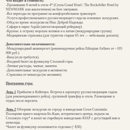
Что входит в стоимость:
-Проживание 8 ночей в отеле 4* (Cresta Grand Hotel / The Rockefeller Hotel by
NEWMARK или аналогичном) на базе завтраков.
-Все переезды по программе на комфортабельном транспорте.
-Услуги профессионального русскоговорящего гида на основных экскурсиях.
-Обед во время экскурсии на Мыс Доброй Надежды.
-Сафари в парке Aquila (англоговорящий рейнджер).
-Круизы: к острову морских котиков и к китам (международная группа).
-Медицинская страховка (для туристов старше 65 лет — небольшая доплата).
Дополнительно оплачиваются:
-Международный авиаперелет (рекомендуемые рейсы Ethiopian Airlines от ~105
000 руб.).
-Виза (если требуется).
-Входной билет на фуникулер Столовой горы.
-Личные расходы, чаевые, напитки.
-Дополнительные экскурсии и активности.
-Страховка от невыезда (по желанию).
Программа тура:
День 1
Прибытие в Кейптаун. Встреча в аэропорту русскоговорящим гидом
(для рекомендованного рейса), групповой трансфер в отель. Размещение и
отдых после перелета.
День 2
Обзорная экскурсия по городу и винодельня Groot Constantia.
Посещение яркого квартала Бо-Каап, исторического центра, подъем на
Столовую гору* и визит на старейшую винодельню ЮАР с дегустацией вин и
шоколада.
*Билет на фуникулер оплачивается отдельно (~$30).