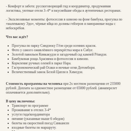
- Комфорт и забота: русскоговорящий гид и координатор, продуманная
логистика, уютные отели 3–4* и вкуснейшие обеды в аутентичных ресторанах.
- Эксклюзивные моменты: фотосессия в кимоно на фоне бамбука, прогулка по
«маленькому Эдо», чёрные яйца из долины гейзеров и панорамные виды с
небоскрёбов.
Что вас ждёт?
Прогулка по парку Синдзюку Гёэн среди осенних красок.
Фото у самого оживлённого перекрёстка мира в Сибуе.
Золотой павильон Кинкакудзи и загадочный сад камней Рёандзи.
Бамбуковая роща Арасияма и фотосессия в кимоно.
Кормление ручных оленей в парке Нара.
Гастрономический рай Осаки и ночные огни Дотомбори.
Величественный замок Белой Цапли в Химедзи.
Стоимость программы на человека
при 2х местном размещении от 235000
рублей. Доплата за одноместное размещение от 65000 рублей. (авиаперелет
оплачивается дополнительно).
В цену включены:
Транспорт по программе
Проживание в отелях 3-4*
услуги гида/координатора
питание (указанные выше 6 обедов)
билеты на скоростной поезд Синкансен
входные билеты по маршруту.