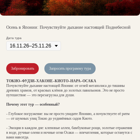
Осень в Японии: Почувствуйте дыхание настоящей Поднебесной
Дата тура
Забронировать
Запросить программу тура
ТОКИО–ФУДЗИ–ХАКОНЕ–КИОТО–HAPA–ОСАКА
Почувствуйте дыхание настоящей Японии: от огней мегаполиса до тишины
древних храмов, от красных клёнов до золотых павильонов. Это не просто
путешествие — это перезагрузка для души.
Почему этот тур — особенный?
- Глубокое погружение: вы не просто увидите Японию, а почувствуете её ритм
— от шумных улиц Токио до уединённых садов Киото.
- Эмоции в каждом дне: кленовые аллеи, бамбуковые рощи, золотые отражения
в воде, ручные олени и ночные огни Осаки — впечатления, которые останутся с
вами навсегда.